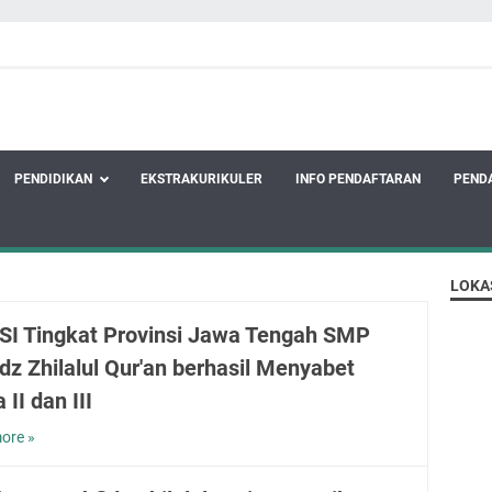
PENDIDIKAN
EKSTRAKURIKULER
INFO PENDAFTARAN
PEND
LOKA
I Tingkat Provinsi Jawa Tengah SMP
idz Zhilalul Qur'an berhasil Menyabet
 II dan III
ore »
M
A
P