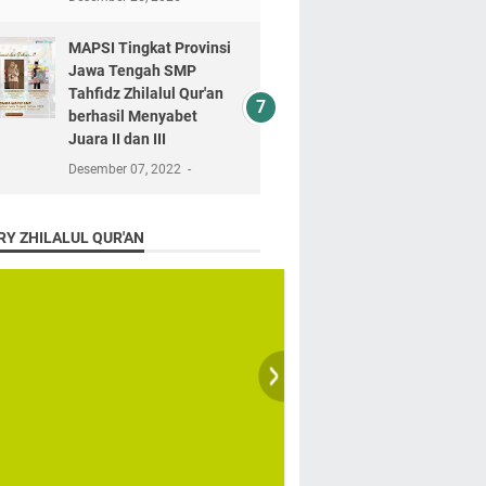
MAPSI Tingkat Provinsi
Jawa Tengah SMP
Tahfidz Zhilalul Qur'an
berhasil Menyabet
Juara II dan III
Desember 07, 2022
RY ZHILALUL QUR'AN