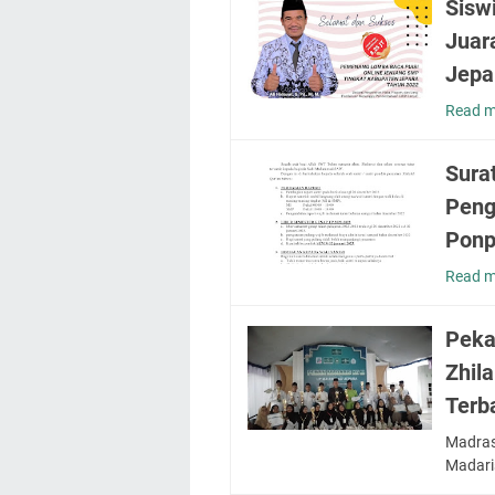
Sisw
Juar
Jepa
Read m
Sura
Peng
Ponp
Read m
Peka
Zhil
Terb
Madras
Madari