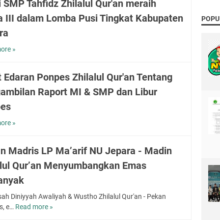
i SMP Tahfidz Zhilalul Qur'an meraih
S
a III dalam Lomba Pusi Tingkat Kabupaten
I
POPU
T
ra
i
n
ore »
S
g
i
k
s
t Edaran Ponpes Zhilalul Qur'an Tentang
a
w
ambilan Raport MI & SMP dan Libur
t
i
P
S
es
r
M
o
P
ore »
S
v
T
u
i
a
r
n Madris LP Ma’arif NU Jepara - Madin
n
h
a
s
alul Qur’an Menyumbangkan Emas
f
t
i
i
E
anyak
J
d
d
a
z
a
ah Diniyyah Awaliyah & Wustho Zhilalul Qur'an - Pekan
w
Z
r
s, e…
Read more »
P
a
h
a
e