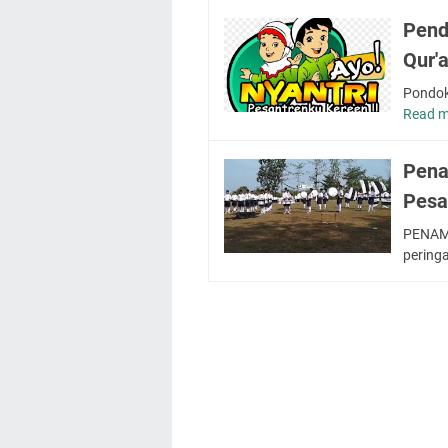
Pend
Qur'
Pondok
Read m
Pena
Pesa
PENAM
pering