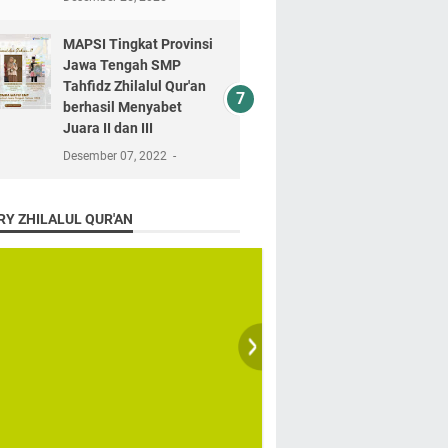
MAPSI Tingkat Provinsi
Jawa Tengah SMP
Tahfidz Zhilalul Qur'an
berhasil Menyabet
Juara II dan III
Desember 07, 2022
RY ZHILALUL QUR'AN